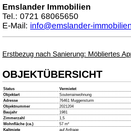
Emslander
Immobilien
Tel.: 0721 68065650
E-Mail:
info@emslander-immobilie
Erstbezug nach Sanierung: Möbliertes Ap
OBJEKTÜBERSICHT
Status
Vermietet
Objektart
Souterrainwohnung
Adresse
76461 Muggensturm
Objektnummer
2021204
Baujahr
1981
Zimmerzahl
1,5
Wohnfläche (ca.)
57 m²
Kaltmiete
auf Anfrage