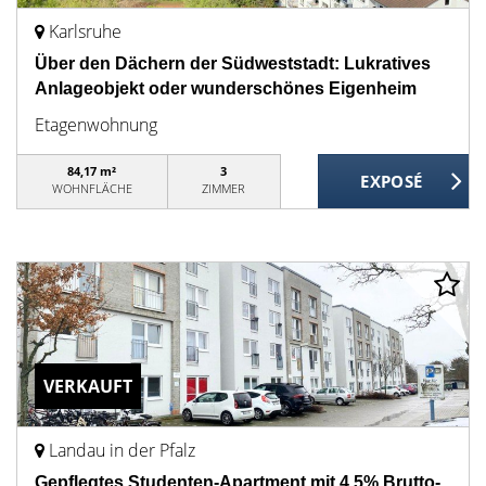
Karlsruhe
Über den Dächern der Südweststadt: Lukratives
Anlageobjekt oder wunderschönes Eigenheim
Etagenwohnung
84,17 m²
3
WOHNFLÄCHE
ZIMMER
VERKAUFT
Landau in der Pfalz
Gepflegtes Studenten-Apartment mit 4,5% Brutto-