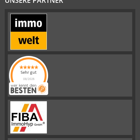
UNSERE PARTNER
Sehr gut
08/2026
Emslander
Immobilien GMBH
hat
4.88
von
5
Sternen |
292
Emslander
Immobilien
GMBH
Bewertungen
auf
werkenntdenBESTEN.de