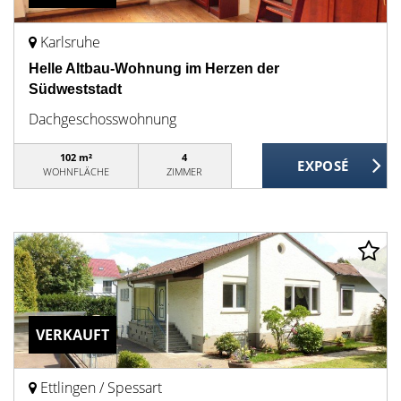
Karlsruhe
Helle Altbau-Wohnung im Herzen der
Südweststadt
Dachgeschosswohnung
102 m²
4
WOHNFLÄCHE
ZIMMER
VERKAUFT
Ettlingen / Spessart