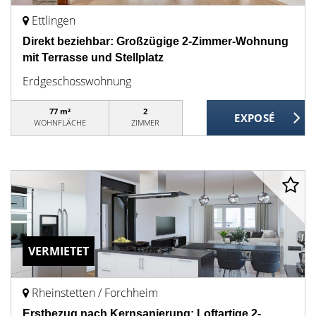
Ettlingen
Direkt beziehbar: Großzügige 2-Zimmer-Wohnung
mit Terrasse und Stellplatz
Erdgeschosswohnung
77 m²
2
WOHNFLÄCHE
ZIMMER
VERMIETET
Rheinstetten / Forchheim
Erstbezug nach Kernsanierung: Loftartige 2-