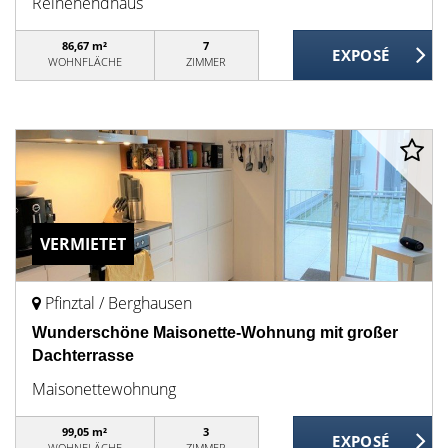
Reihenendhaus
86,67 m²
7
WOHNFLÄCHE
ZIMMER
VERMIETET
Pfinztal / Berghausen
Wunderschöne Maisonette-Wohnung mit großer
Dachterrasse
Maisonettewohnung
99,05 m²
3
WOHNFLÄCHE
ZIMMER