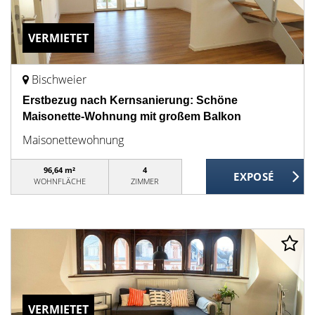
VERMIETET
Bischweier
Erstbezug nach Kernsanierung: Schöne
Maisonette-Wohnung mit großem Balkon
Maisonettewohnung
96,64 m²
4
WOHNFLÄCHE
ZIMMER
VERMIETET