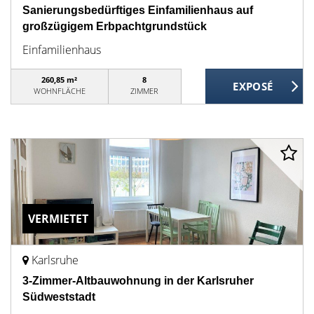
Sanierungsbedürftiges Einfamilienhaus auf
großzügigem Erbpachtgrundstück
Einfamilienhaus
260,85 m²
8
WOHNFLÄCHE
ZIMMER
VERMIETET
Karlsruhe
3-Zimmer-Altbauwohnung in der Karlsruher
Südweststadt