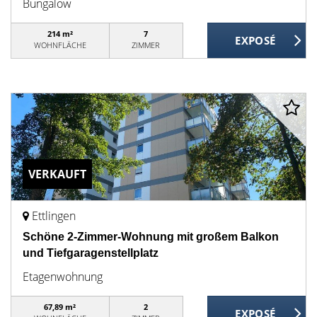
Bungalow
214 m²
7
WOHNFLÄCHE
ZIMMER
VERKAUFT
Ettlingen
Schöne 2-Zimmer-Wohnung mit großem Balkon
und Tiefgaragenstellplatz
Etagenwohnung
67,89 m²
2