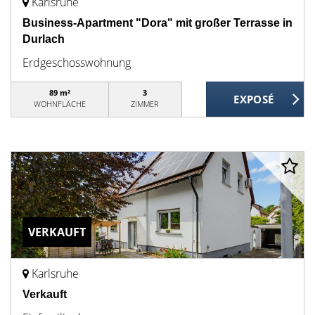
Karlsruhe
Business-Apartment "Dora" mit großer Terrasse in
Durlach
Erdgeschosswohnung
89 m²
3
WOHNFLÄCHE
ZIMMER
VERKAUFT
Karlsruhe
Verkauft