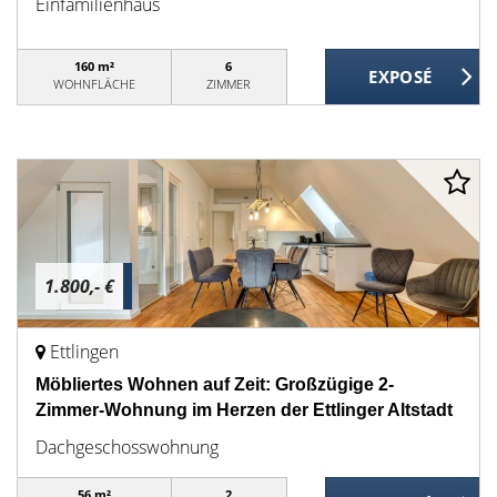
Einfamilienhaus
160 m²
6
WOHNFLÄCHE
ZIMMER
1.800,- €
Ettlingen
Möbliertes Wohnen auf Zeit: Großzügige 2-
Zimmer-Wohnung im Herzen der Ettlinger Altstadt
Dachgeschosswohnung
56 m²
2