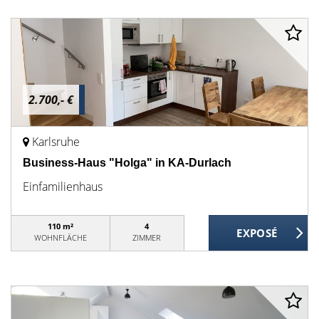
2.700,- €
Karlsruhe
Business-Haus "Holga" in KA-Durlach
Einfamilienhaus
110 m²
4
WOHNFLÄCHE
ZIMMER