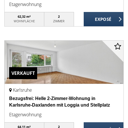
Etagenwohnung
62,32 m²
2
WOHNFLÄCHE
ZIMMER
VERKAUFT
Karlsruhe
Bezugsfrei: Helle 2-Zimmer-Wohnung in
Karlsruhe-Daxlanden mit Loggia und Stellplatz
Etagenwohnung
64,11 m²
2