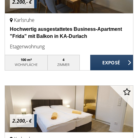
2.200,- €
Karlsruhe
Hochwertig ausgestattetes Business-Apartment
"Frida" mit Balkon in KA-Durlach
Etagenwohnung
100 m²
4
WOHNFLÄCHE
ZIMMER
2.200,- €