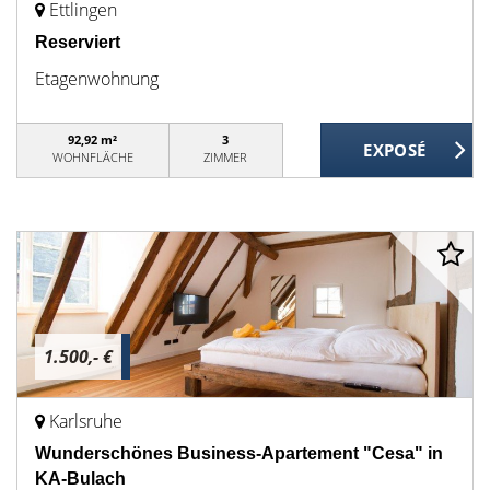
Ettlingen
Reserviert
Etagenwohnung
92,92 m²
3
WOHNFLÄCHE
ZIMMER
1.500,- €
Karlsruhe
Wunderschönes Business-Apartement "Cesa" in
KA-Bulach