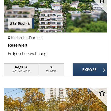
319.000,- €
Karlsruhe-Durlach
Reserviert
Erdgeschosswohnung
104,25 m²
3
WOHNFLÄCHE
ZIMMER