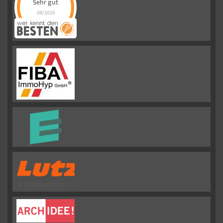
Sehr gut
08/2026
Emslander
Immobilien GMBH
hat
4.88
von
5
Sternen |
292
Emslander
Immobilien
GMBH
Bewertungen
auf
werkenntdenBESTEN.de