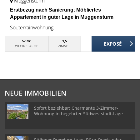
Muggensturm
Erstbezug nach Sanierung: Möbliertes
Appartement in guter Lage in Muggensturm
Souterrainwohnung
57 m²
1,5
WOHNFLÄCHE
ZIMMER
NEUE IMMOBILIEN
Sofort beziehbar: Charmante 3-Zimmer-
Wohnung in begehrter Südweststadt-Lage
Ettlinger Premium-Lage: Büro, Praxis oder