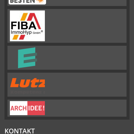
Emslander
Immobilien GMBH
hat
4.88
von
5
Sternen |
292
Emslander
Immobilien
GMBH
Bewertungen
auf
werkenntdenBESTEN.de
KONTAKT