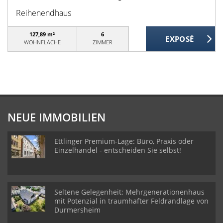
Reihenendhaus
127,89 m²
6
WOHNFLÄCHE
ZIMMER
NEUE IMMOBILIEN
Ettlinger Premium-Lage: Büro, Praxis oder
Einzelhandel - entscheiden Sie selbst!
Seltene Gelegenheit: Mehrgenerationenhaus
mit Potenzial in traumhafter Feldrandlage von
Durmersheim