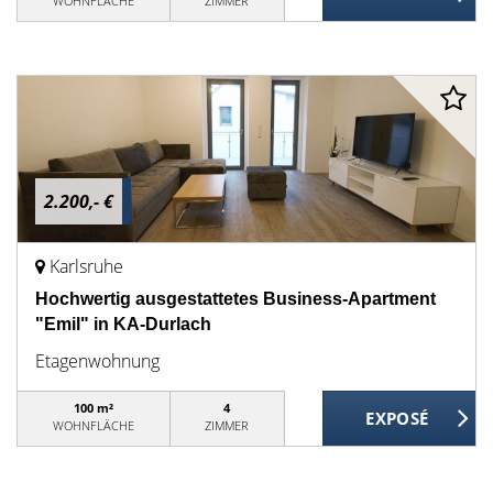
WOHNFLÄCHE
ZIMMER
2.200,- €
Karlsruhe
Hochwertig ausgestattetes Business-Apartment
"Emil" in KA-Durlach
Etagenwohnung
100 m²
4
WOHNFLÄCHE
ZIMMER