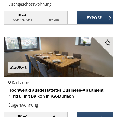
Dachgeschosswohnung
56 m²
1
WOHNFLÄCHE
ZIMMER
2.200,- €
Karlsruhe
Hochwertig ausgestattetes Business-Apartment
"Frida" mit Balkon in KA-Durlach
Etagenwohnung
100 m²
4