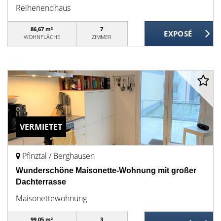
Reihenendhaus
86,67 m²
7
WOHNFLÄCHE
ZIMMER
VERMIETET
Pfinztal / Berghausen
Wunderschöne Maisonette-Wohnung mit großer
Dachterrasse
Maisonettewohnung
99,05 m²
3