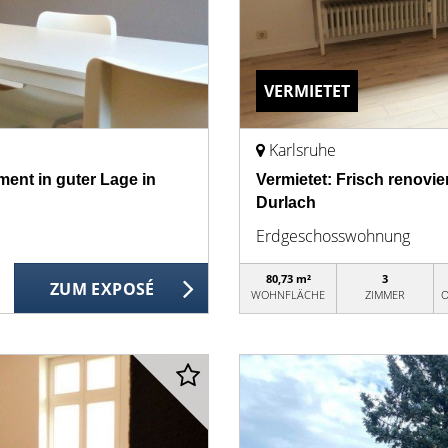
VERMIETET
Karlsruhe
ent in guter Lage in
Vermietet: Frisch renovie
Durlach
Erdgeschosswohnung
80,73 m²
3
ZUM EXPOSÉ
WOHNFLÄCHE
ZIMMER
O