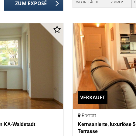
WOHNFLÄCHE
ZIMMER
O
ZUM EXPOSÉ
VERKAUFT
Rastatt
n KA-Waldstadt
Kernsanierte, luxuriöse 
Terrasse