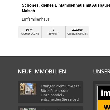
Schönes, kleines Einfamilienhaus mit Ausbaur
Malsch
Einfamilienhaus
99 m²
7
2020020
WOHNFLÄCHE
ZIMMER
OBJEKTNUMMER
NEUE IMMOBILIEN
UNSER
Ettlinger Premium-Lage:
Büro, Praxis oder
Einzelhandel -
entscheiden Sie selbst!