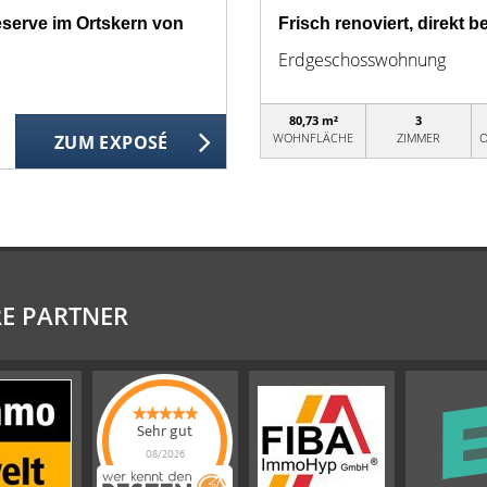
eserve im Ortskern von
Frisch renoviert, direkt 
Erdgeschosswohnung
80,73 m²
3
WOHNFLÄCHE
ZIMMER
O
ZUM EXPOSÉ
E PARTNER
Sehr gut
08/2026