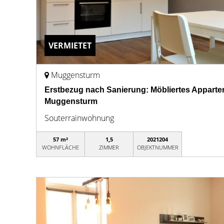
VERMIETET
Muggensturm
Erstbezug nach Sanierung: Möbliertes Appartem
Muggensturm
Souterrainwohnung
57 m²
1,5
2021204
WOHNFLÄCHE
ZIMMER
OBJEKTNUMMER