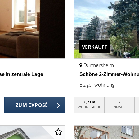
VERKAUFT
Durmersheim
e in zentrale Lage
Schöne 2-Zimmer-Wohnun
Etagenwohnung
66,73 m²
2
ZUM EXPOSÉ
WOHNFLÄCHE
ZIMMER
O