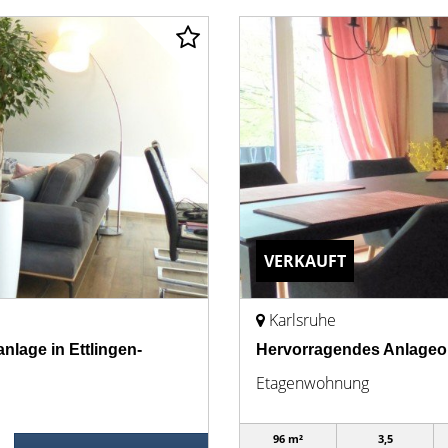
VERKAUFT
Karlsruhe
nlage in Ettlingen-
Hervorragendes Anlageobje
Etagenwohnung
96 m²
3,5