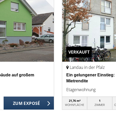
VERKAUFT
Landau in der Pfalz
bäude auf großem
Ein gelungener Einstieg:
Mietrendite
Etagenwohnung
21,76 m²
1
ZUM EXPOSÉ
WOHNFLÄCHE
ZIMMER
O