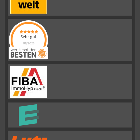
Sehr gut
08/2026
Emslander
Immobilien GMBH
hat
4.88
von
5
Sternen |
292
Emslander
Immobilien
GMBH
Bewertungen
auf
werkenntdenBESTEN.de