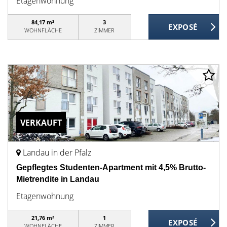
Etagenwohnung
84,17 m²
3
WOHNFLÄCHE
ZIMMER
VERKAUFT
Landau in der Pfalz
Gepflegtes Studenten-Apartment mit 4,5% Brutto-
Mietrendite in Landau
Etagenwohnung
21,76 m²
1
WOHNFLÄCHE
ZIMMER