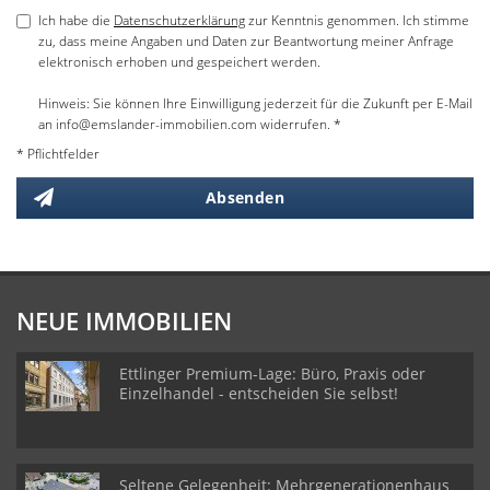
Ich habe die
Datenschutzerklärung
zur Kenntnis genommen. Ich stimme
zu, dass meine Angaben und Daten zur Beantwortung meiner Anfrage
elektronisch erhoben und gespeichert werden.
Hinweis: Sie können Ihre Einwilligung jederzeit für die Zukunft per E-Mail
an info@emslander-immobilien.com widerrufen. *
* Pflichtfelder
Absenden
NEUE IMMOBILIEN
Ettlinger Premium-Lage: Büro, Praxis oder
Einzelhandel - entscheiden Sie selbst!
Seltene Gelegenheit: Mehrgenerationenhaus