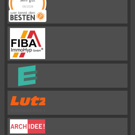
Sehr gut
08/2026
Emslander
Immobilien GMBH
hat
4.88
von
5
Sternen |
292
Emslander
Immobilien
GMBH
Bewertungen
auf
werkenntdenBESTEN.de