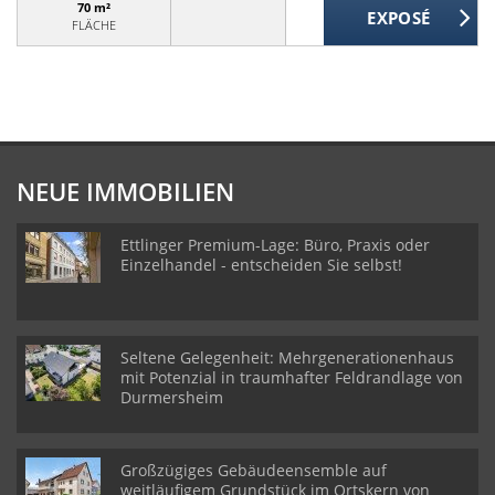
70 m²
FLÄCHE
NEUE IMMOBILIEN
Ettlinger Premium-Lage: Büro, Praxis oder
Einzelhandel - entscheiden Sie selbst!
Seltene Gelegenheit: Mehrgenerationenhaus
mit Potenzial in traumhafter Feldrandlage von
Durmersheim
Großzügiges Gebäudeensemble auf
weitläufigem Grundstück im Ortskern von