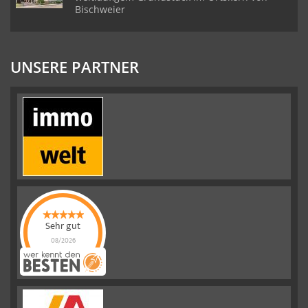
Bischweier
UNSERE PARTNER
Sehr gut
08/2026
Emslander
Immobilien GMBH
hat
4.88
von
5
Sternen |
292
Emslander
Immobilien