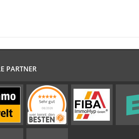
E PARTNER
Sehr gut
08/2026
Emslander
Immobilien GMBH
hat
4.88
von
5
Sternen |
292
Emslander
Immobilien