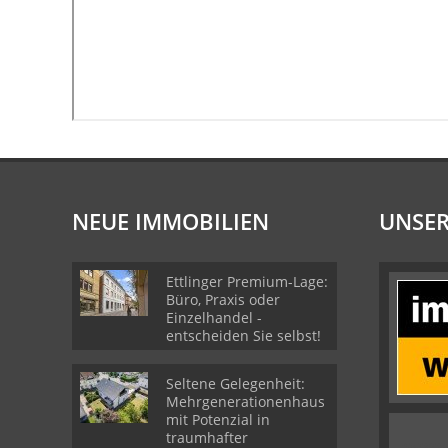
NEUE IMMOBILIEN
UNSER
Ettlinger Premium-Lage:
Büro, Praxis oder
Einzelhandel -
entscheiden Sie selbst!
Seltene Gelegenheit:
Mehrgenerationenhaus
mit Potenzial in
traumhafter