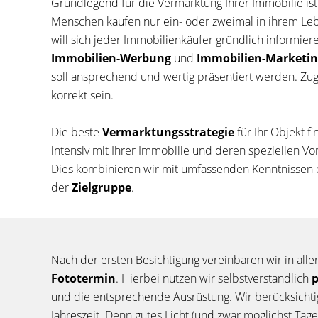
Grundlegend für die Vermarktung Ihrer Immobilie ist
Menschen kaufen nur ein- oder zweimal in ihrem Le
will sich jeder Immobilienkäufer gründlich informie
Immobilien-Werbung
und
Immobilien-Marketin
soll ansprechend und wertig präsentiert werden. Zugl
korrekt sein.
Die beste
Vermarktungsstrategie
für Ihr Objekt f
intensiv mit Ihrer Immobilie und deren speziellen V
Dies kombinieren wir mit umfassenden Kenntnissen
der
Zielgruppe
.
Nach der ersten Besichtigung vereinbaren wir in alle
Fototermin
. Hierbei nutzen wir selbstverständlich
p
und die entsprechende Ausrüstung. Wir berücksicht
Jahreszeit. Denn gutes Licht (und zwar möglichst Tage