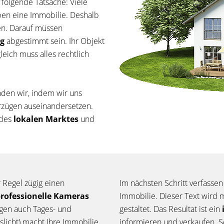
 folgende Tatsache: Viele
ben eine Immobilie. Deshalb
ren. Darauf müssen
g
abgestimmt sein. Ihr Objekt
eich muss alles rechtlich
inden wir, indem wir uns
orzügen auseinandersetzen.
 des
lokalen Marktes
und
r Regel zügig einen
Im nächsten Schritt verfassen
rofessionelle Kameras
Immobilie. Dieser Text wird 
igen auch Tages- und
gestaltet. Das Resultat ist ein
slicht) macht Ihre Immobilie
informieren und verkaufen. S