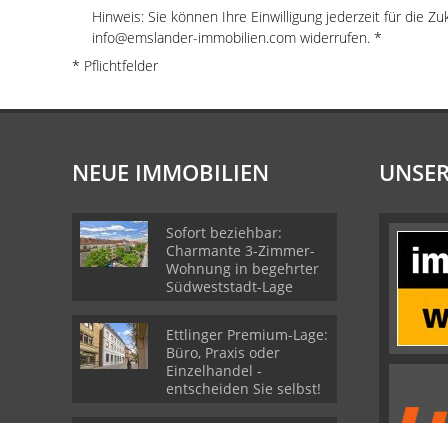
Hinweis: Sie können Ihre Einwilligung jederzeit für die Zu
info@emslander-immobilien.com widerrufen. *
* Pflichtfelder
NEUE IMMOBILIEN
UNSER
Sofort beziehbar:
Charmante 3-Zimmer-
Wohnung in begehrter
Südweststadt-Lage
Ettlinger Premium-Lage:
Büro, Praxis oder
Einzelhandel -
entscheiden Sie selbst!
Seltene Gelegenheit: