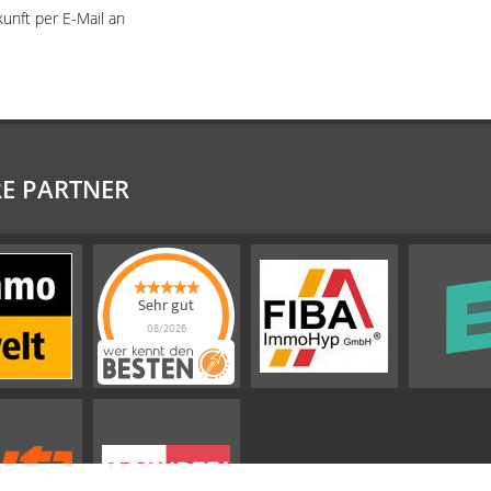
kunft per E-Mail an
E PARTNER
Sehr gut
08/2026
Emslander
Immobilien GMBH
hat
4.88
von
5
Sternen |
292
Emslander
Immobilien
GMBH
Bewertungen
auf
werkenntdenBESTEN.de