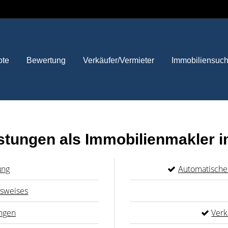
ote
Bewertung
Verkäufer/Vermieter
Immobiliensuc
stungen als Immobilienmakler i
ung
Automatische
usweises
ngen
Verk