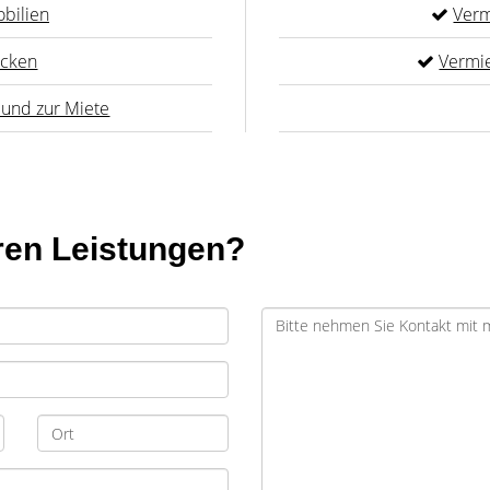
bilien
Verm
ücken
Vermi
und zur Miete
ren Leistungen?