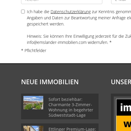
Ich habe die
Datenschutzerklärung
zur Kenntnis genomme
Angaben und Daten zur Beantwortung meiner Anfrage el
gespeichert werden.
Hinweis: Sie können Ihre Einwilligung jederzeit für die Zu
info@emslander-immobilien.com widerrufen. *
* Pflichtfelder
NEUE IMMOBILIEN
UNSER
Sofort beziehbar:
Charmante 3-Zimmer-
Wohnung in begehrter
Südweststadt-Lage
Ettlinger Premium-Lage: