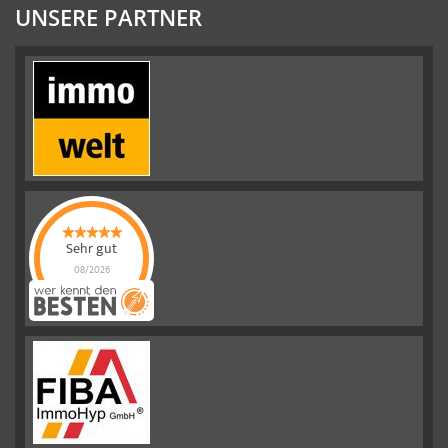
UNSERE PARTNER
Sehr gut
08/2026
Emslander
Immobilien GMBH
hat
4.88
von
5
Sternen |
292
Emslander
Immobilien
GMBH
Bewertungen
auf
werkenntdenBESTEN.de