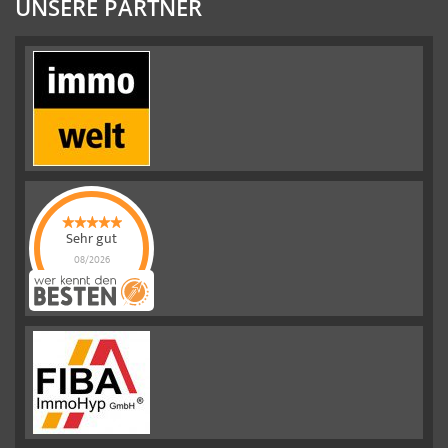
UNSERE PARTNER
Sehr gut
08/2026
Emslander
Immobilien GMBH
hat
4.88
von
5
Sternen |
292
Emslander
Immobilien
GMBH
Bewertungen
auf
werkenntdenBESTEN.de