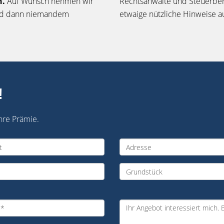
n.
Auf Wunsch nehmen wir
Rechtsanwälte und Steuerbera
wird dann niemandem
etwaige nützliche Hinweise a
!
hre Prämie.