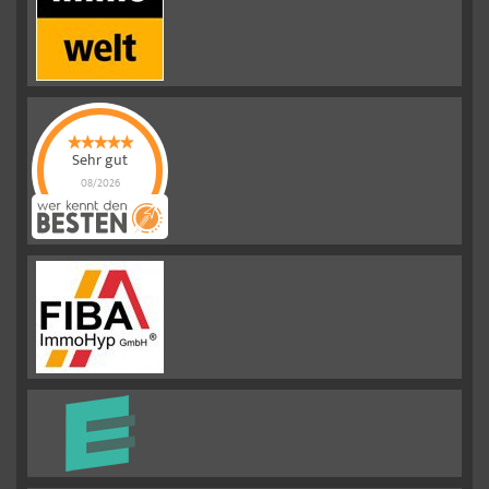
Sehr gut
08/2026
Emslander
Immobilien GMBH
hat
4.88
von
5
Sternen |
292
Emslander
Immobilien
GMBH
Bewertungen
auf
werkenntdenBESTEN.de