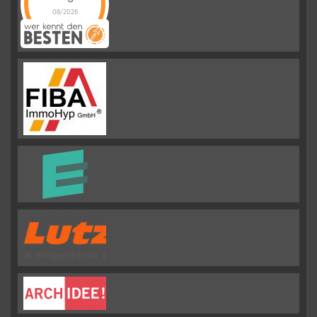
08/2026
Emslander
Immobilien GMBH
hat
4.88
von
5
Sternen |
292
Emslander
Immobilien
GMBH
Bewertungen
auf
werkenntdenBESTEN.de