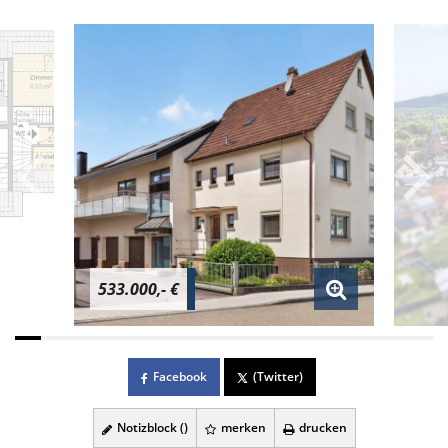
533.000,- €
Facebook
(Twitter)
Notizblock (
)
merken
drucken