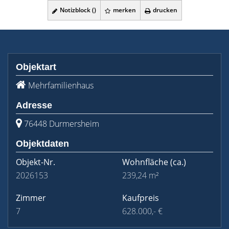
Notizblock (
)
merken
drucken
Objektart
Mehrfamilienhaus
Adresse
76448 Durmersheim
Objektdaten
Objekt-Nr.
Wohnfläche
(ca.)
2026153
239,24 m²
Zimmer
Kaufpreis
7
628.000,- €