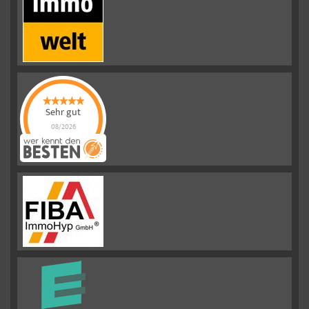
Sehr gut
08/2026
Emslander
Immobilien GMBH
hat
4.88
von
5
Sternen |
292
Emslander
Immobilien
GMBH
Bewertungen
auf
werkenntdenBESTEN.de