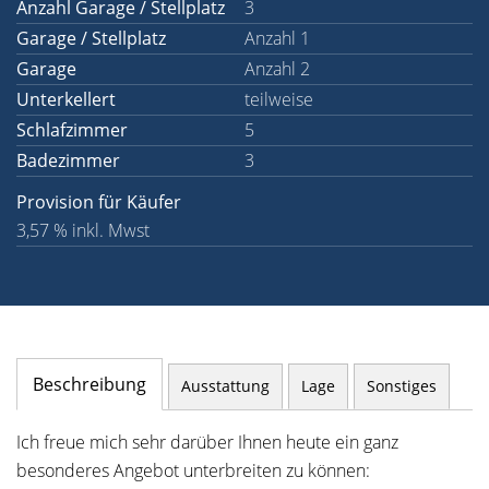
Anzahl Garage / Stellplatz
3
Garage / Stellplatz
Anzahl 1
Garage
Anzahl 2
Unterkellert
teilweise
Schlafzimmer
5
Badezimmer
3
Provision für Käufer
3,57 % inkl. Mwst
Beschreibung
Ausstattung
Lage
Sonstiges
Ich freue mich sehr darüber Ihnen heute ein ganz
besonderes Angebot unterbreiten zu können: