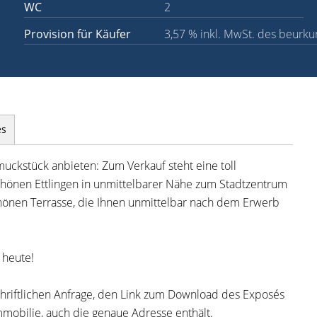
WC
2
Provision für Käufer
3,57 % inkl. MwSt. des beurk
es
uckstück anbieten: Zum Verkauf steht eine toll
hönen Ettlingen in unmittelbarer Nähe zum Stadtzentrum
chönen Terrasse, die Ihnen unmittelbar nach dem Erwerb
 heute!
schriftlichen Anfrage, den Link zum Download des Exposés
mobilie, auch die genaue Adresse enthält.