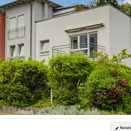
Außenansicht
Notizbl