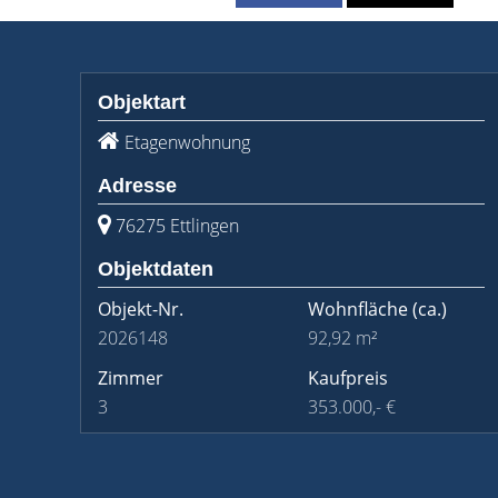
Objektart
Etagenwohnung
Adresse
76275 Ettlingen
Objektdaten
Objekt-Nr.
Wohnfläche
(ca.)
2026148
92,92 m²
Zimmer
Kaufpreis
3
353.000,- €