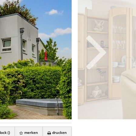
ock (
)
merken
drucken