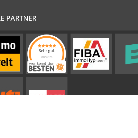
E PARTNER
Sehr gut
08/2026
Emslander
Immobilien GMBH
hat
4.88
von
5
Sternen |
292
Emslander
Immobilien
GMBH
Bewertungen
auf
werkenntdenBESTEN.de
Impressum
AGB
Datenschutz
Sitemap