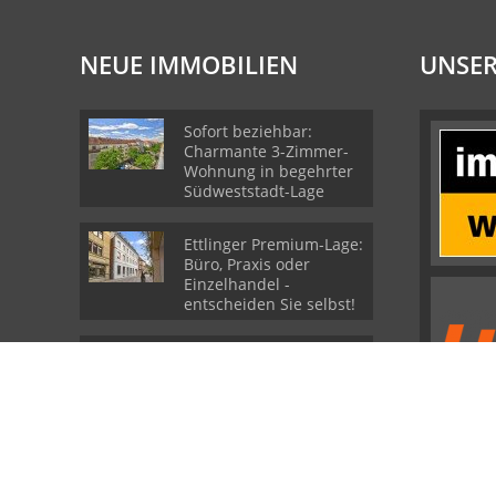
NEUE IMMOBILIEN
UNSER
Sofort beziehbar:
Charmante 3-Zimmer-
Wohnung in begehrter
Südweststadt-Lage
Ettlinger Premium-Lage:
Büro, Praxis oder
Einzelhandel -
entscheiden Sie selbst!
Seltene Gelegenheit:
Mehrgenerationenhaus
mit Potenzial in
traumhafter
Feldrandlage von
Durmersheim
© Emslander Immobilien