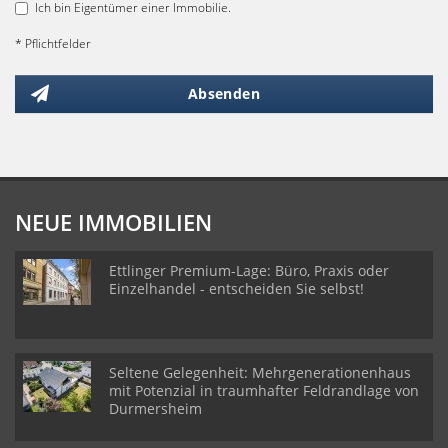
Ich bin Eigentümer einer Immobilie.
* Pflichtfelder
Absenden
NEUE IMMOBILIEN
Ettlinger Premium-Lage: Büro, Praxis oder
Einzelhandel - entscheiden Sie selbst!
Seltene Gelegenheit: Mehrgenerationenhaus
mit Potenzial in traumhafter Feldrandlage von
Durmersheim