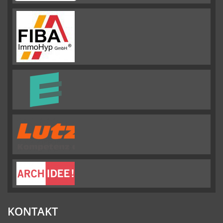
Immobilien GMBH
hat
4.88
von
5
Sternen |
292
Emslander
Immobilien
GMBH
Bewertungen
auf
werkenntdenBESTEN.de
KONTAKT