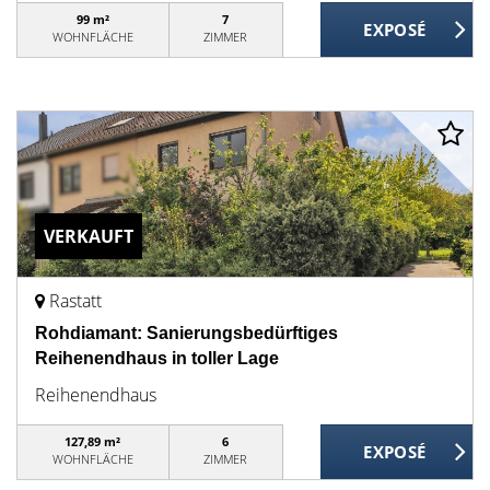
99 m²
7
WOHNFLÄCHE
ZIMMER
VERKAUFT
Rastatt
Rohdiamant: Sanierungsbedürftiges
Reihenendhaus in toller Lage
Reihenendhaus
127,89 m²
6
WOHNFLÄCHE
ZIMMER