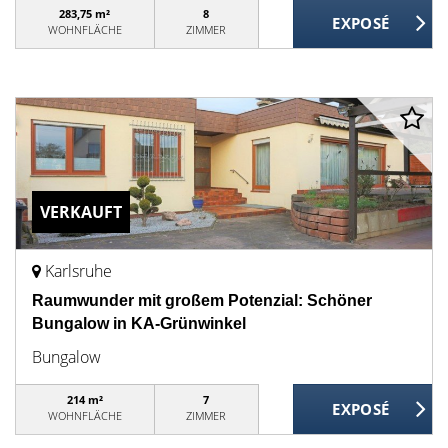
283,75 m²
8
WOHNFLÄCHE
ZIMMER
VERKAUFT
Karlsruhe
Raumwunder mit großem Potenzial: Schöner
Bungalow in KA-Grünwinkel
Bungalow
214 m²
7
WOHNFLÄCHE
ZIMMER