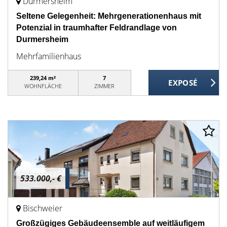
Durmersheim
Seltene Gelegenheit: Mehrgenerationenhaus mit
Potenzial in traumhafter Feldrandlage von
Durmersheim
Mehrfamilienhaus
239,24 m²
7
WOHNFLÄCHE
ZIMMER
533.000,- €
Bischweier
Großzügiges Gebäudeensemble auf weitläufigem