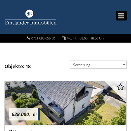
0721 680 656 50
Mo. - Fr. 08.00 - 18.00 Uhr
Objekte:
18
628.000,- €