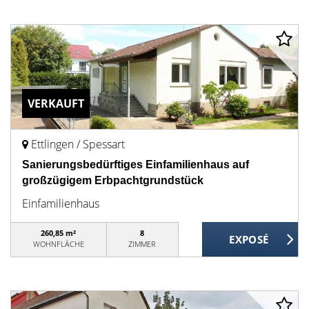
VERKAUFT
Ettlingen / Spessart
Sanierungsbedürftiges Einfamilienhaus auf
großzügigem Erbpachtgrundstück
Einfamilienhaus
260,85 m²
8
WOHNFLÄCHE
ZIMMER