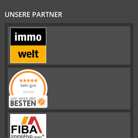
UNSERE PARTNER
Sehr gut
08/2026
Emslander
Immobilien GMBH
hat
4.88
von
5
Sternen |
292
Emslander
Immobilien
GMBH
Bewertungen
auf
werkenntdenBESTEN.de