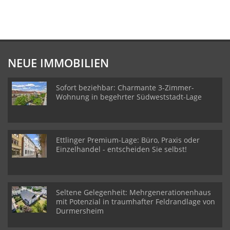
NEUE IMMOBILIEN
Sofort beziehbar: Charmante 3-Zimmer-
Wohnung in begehrter Südweststadt-Lage
Ettlinger Premium-Lage: Büro, Praxis oder
Einzelhandel - entscheiden Sie selbst!
Seltene Gelegenheit: Mehrgenerationenhaus
mit Potenzial in traumhafter Feldrandlage von
Durmersheim