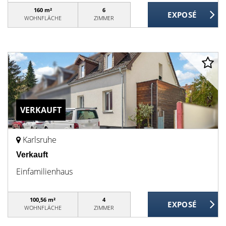
160 m²
6
WOHNFLÄCHE
ZIMMER
VERKAUFT
Karlsruhe
Verkauft
Einfamilienhaus
100,56 m²
4
WOHNFLÄCHE
ZIMMER