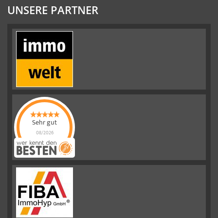
UNSERE PARTNER
Sehr gut
08/2026
Emslander
Immobilien GMBH
hat
4.88
von
5
Sternen |
292
Emslander
Immobilien
GMBH
Bewertungen
auf
werkenntdenBESTEN.de