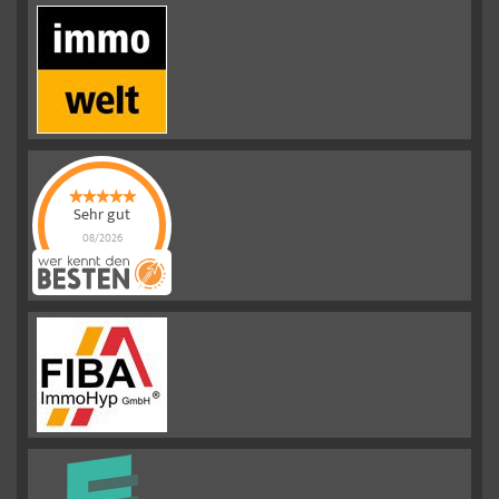
Sehr gut
08/2026
Emslander
Immobilien GMBH
hat
4.88
von
5
Sternen |
292
Emslander
Immobilien
GMBH
Bewertungen
auf
werkenntdenBESTEN.de