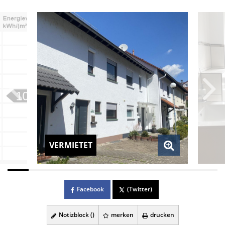
VERMIETET
Facebook
(Twitter)
Notizblock (
)
merken
drucken