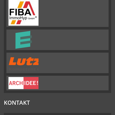
292
Emslander
Immobilien
GMBH
Bewertungen
auf
werkenntdenBESTEN.de
KONTAKT