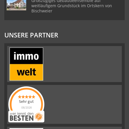
Großzügiges Gebäudeensemble auf
weitläufigem Grundstück im Ortskern von
Bischweier
UNSERE PARTNER
Sehr gut
08/2026
Emslander
Immobilien GMBH
hat
4.88
von
5
Sternen |