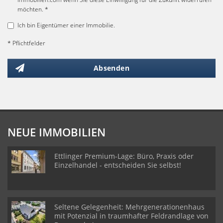
möchten. *
Ich bin Eigentümer einer Immobilie.
* Pflichtfelder
Absenden
NEUE IMMOBILIEN
Ettlinger Premium-Lage: Büro, Praxis oder
Einzelhandel - entscheiden Sie selbst!
Seltene Gelegenheit: Mehrgenerationenhaus
mit Potenzial in traumhafter Feldrandlage von