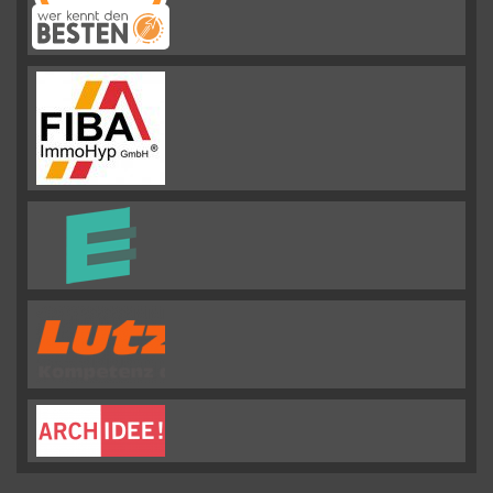
Emslander
Immobilien GMBH
hat
4.88
von
5
Sternen |
292
Emslander
Immobilien
GMBH
Bewertungen
auf
werkenntdenBESTEN.de