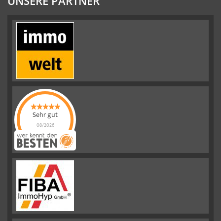
UNSERE PARTNER
Sehr gut
08/2026
Emslander
Immobilien GMBH
hat
4.88
von
5
Sternen |
292
Emslander
Immobilien
GMBH
Bewertungen
auf
werkenntdenBESTEN.de