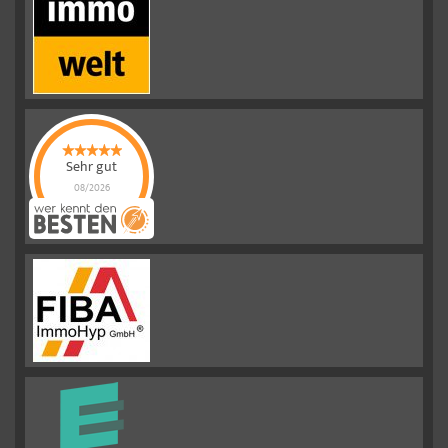
Sehr gut
08/2026
Emslander
Immobilien GMBH
hat
4.88
von
5
Sternen |
292
Emslander
Immobilien
GMBH
Bewertungen
auf
werkenntdenBESTEN.de