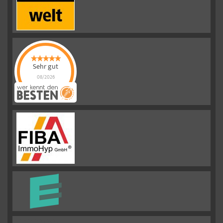
Sehr gut
08/2026
Emslander
Immobilien GMBH
hat
4.88
von
5
Sternen |
292
Emslander
Immobilien
GMBH
Bewertungen
auf
werkenntdenBESTEN.de