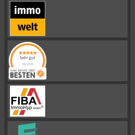
Sehr gut
08/2026
Emslander
Immobilien GMBH
hat
4.88
von
5
Sternen |
292
Emslander
Immobilien
GMBH
Bewertungen
auf
werkenntdenBESTEN.de