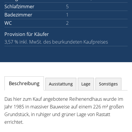
Schlafzimmer
5
Badezimmer
1
WC
2
Provision für Käufer
3,57 % inkl. MwSt. des beurkundeten Kaufpreises
Beschreibung
Ausstattung
Lage
Sonstiges
Das hier zum Kauf angebotene Reihenendhaus wurde im
Jahr 1985 in massiver Bauweise auf einem 226 m² großen
Grundstück, in ruhiger und grüner Lage von Rastatt
errichtet.