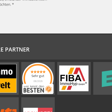
öchten. *
E PARTNER
Sehr gut
08/2026
Emslander
Immobilien GMBH
hat
4.88
von
5
Sternen |
292
Emslander
Immobilien
GMBH
Bewertungen
auf