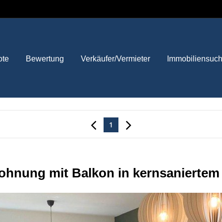
ote
Bewertung
Verkäufer/Vermieter
Immobiliensuc
1
nung mit Balkon in kernsaniertem A