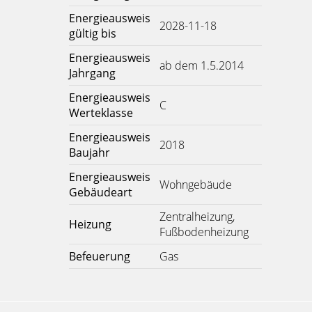
Energieausweis
2028-11-18
gültig bis
Energieausweis
ab dem 1.5.2014
Jahrgang
Energieausweis
C
Werteklasse
Energieausweis
2018
Baujahr
Energieausweis
Wohngebäude
Gebäudeart
Zentralheizung,
Heizung
Fußbodenheizung
Befeuerung
Gas