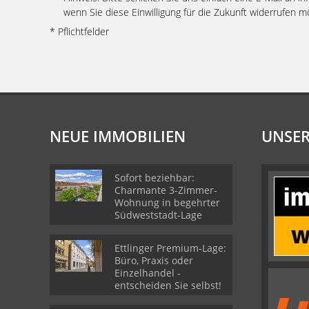
wenn Sie diese Einwilligung für die Zukunft widerrufen m
* Pflichtfelder
NEUE IMMOBILIEN
UNSER
Sofort beziehbar:
Charmante 3-Zimmer-
Wohnung in begehrter
Südweststadt-Lage
Ettlinger Premium-Lage:
Büro, Praxis oder
Einzelhandel -
entscheiden Sie selbst!