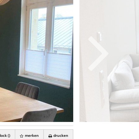
ock (
)
merken
drucken