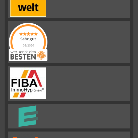
Sehr gut
08/2026
Emslander
Immobilien GMBH
hat
4.88
von
5
Sternen |
292
Emslander
Immobilien
GMBH
Bewertungen
auf
werkenntdenBESTEN.de