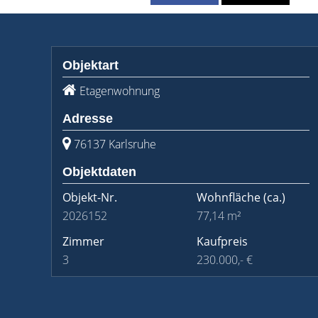
Objektart
Etagenwohnung
Adresse
76137 Karlsruhe
Objektdaten
Objekt-Nr.
Wohnfläche
(ca.)
2026152
77,14 m²
Zimmer
Kaufpreis
3
230.000,- €