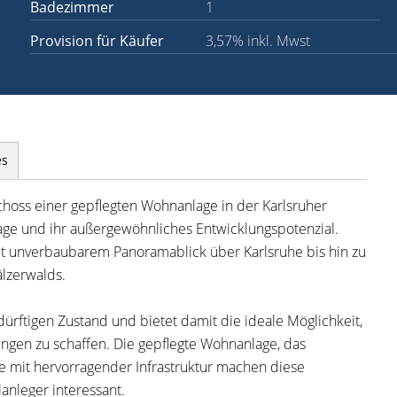
Badezimmer
1
Provision für Käufer
3,57% inkl. Mwst
es
oss einer gepflegten Wohnanlage in der Karlsruher
ge und ihr außergewöhnliches Entwicklungspotenzial.
it unverbaubarem Panoramablick über Karlsruhe bis hin zu
lzerwalds.
rftigen Zustand und bietet damit die ideale Möglichkeit,
ungen zu schaffen. Die gepflegte Wohnanlage, das
 mit hervorragender Infrastruktur machen diese
anleger interessant.