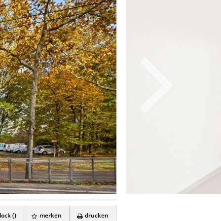
ock (
)
merken
drucken