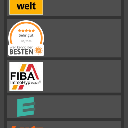
Sehr gut
08/2026
Emslander
Immobilien GMBH
hat
4.88
von
5
Sternen |
292
Emslander
Immobilien
GMBH
Bewertungen
auf
werkenntdenBESTEN.de