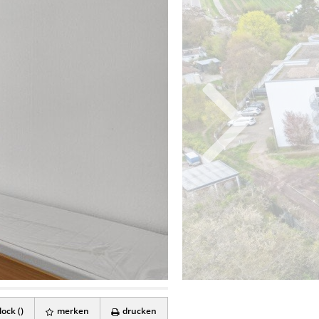
ock (
)
merken
drucken