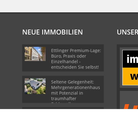
NEUE IMMOBILIEN
UNSER
Ettlinger Premium-Lage:
Büro, Praxis oder
Einzelhandel -
entscheiden Sie selbst!
Seltene Gelegenheit:
Mehrgenerationenhaus
mit Potenzial in
traumhafter
Feldrandlage von
Durmersheim
Großzügiges
Gebäudeensemble auf
weitläufigem
Grundstück im Ortskern
von Bischweier