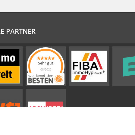
E PARTNER
Sehr gut
08/2026
Emslander
Immobilien GMBH
hat
4.88
von
5
Sternen |
292
Emslander
Immobilien
GMBH
Bewertungen
auf
werkenntdenBESTEN.de