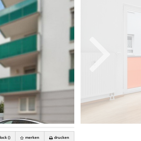
ock (
)
merken
drucken