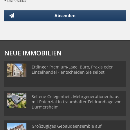
* Pflichtfelder
Absenden
NEUE IMMOBILIEN
Ettlinger Premium-Lage: Büro, Praxis oder
Einzelhandel - entscheiden Sie selbst!
Seltene Gelegenheit: Mehrgenerationenhaus
mit Potenzial in traumhafter Feldrandlage von
Durmersheim
Großzügiges Gebäudeensemble auf