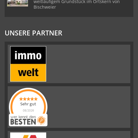
weitläufigem Grundstück im Ortskern von
Bischweier
UNSERE PARTNER
Sehr gut
08/2026
Emslander
Immobilien GMBH
hat
4.88
von
5
Sternen |
292
Emslander